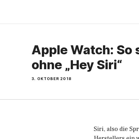
Zum
Inhalt
springen
Apple Watch: So s
ohne „Hey Siri“
3. OKTOBER 2018
Siri, also die S
Herstellers ein 