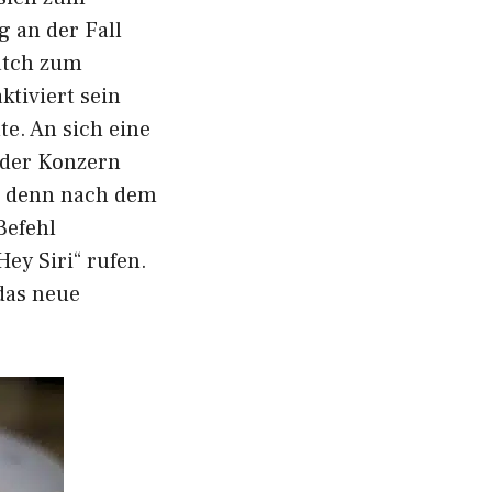
g an der Fall
atch zum
ktiviert sein
e. An sich eine
 der Konzern
t, denn nach dem
Befehl
ey Siri“ rufen.
das neue