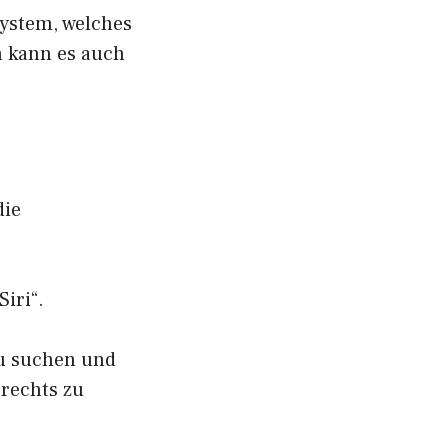
system, welches
n kann es auch
die
iri“.
zu suchen und
 rechts zu