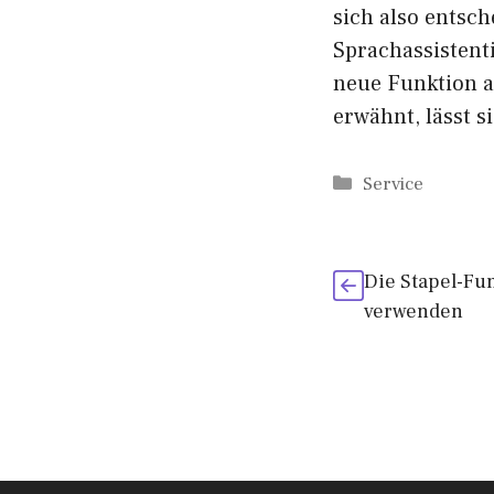
sich also entsch
Sprachassistent
neue Funktion a
erwähnt, lässt s
Kategorien
Service
Die Stapel-Fu
verwenden