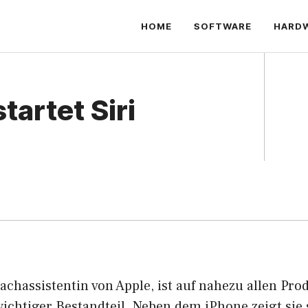
HOME
SOFTWARE
HARD
tartet Siri
prachassistentin von Apple, ist auf nahezu allen Pr
wichtiger Bestandteil. Neben dem iPhone zeigt sie