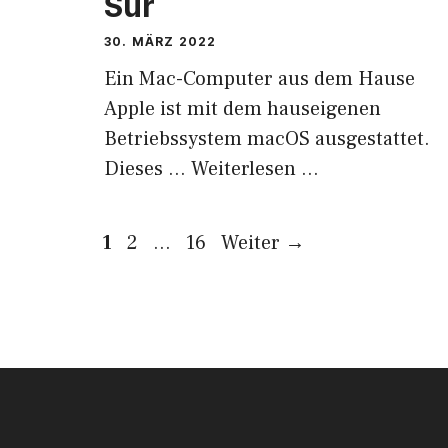
Sur
30. MÄRZ 2022
Ein Mac-Computer aus dem Hause
Apple ist mit dem hauseigenen
Betriebssystem macOS ausgestattet.
Dieses …
Weiterlesen …
Seite
Seite
Seite
1
2
…
16
Weiter
→