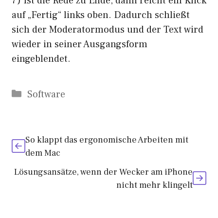
7) Ist die Rede zu Ende, dann reicht ein Klick
auf „Fertig“ links oben. Dadurch schließt
sich der Moderatormodus und der Text wird
wieder in seiner Ausgangsform
eingeblendet.
Kategorien
Software
So klappt das ergonomische Arbeiten mit
dem Mac
Lösungsansätze, wenn der Wecker am iPhone
nicht mehr klingelt