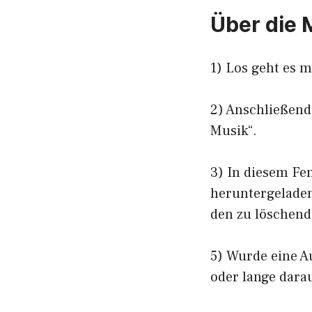
Über die 
1) Los geht es 
2) Anschließend
Musik“.
3) In diesem Fen
heruntergeladen
den zu löschend
5) Wurde eine A
oder lange darau