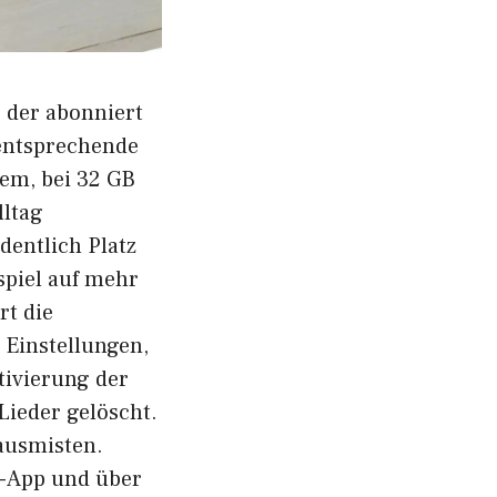
 der abonniert
 entsprechende
lem, bei 32 GB
lltag
entlich Platz
piel auf mehr
rt die
 Einstellungen,
tivierung der
ieder gelöscht.
ausmisten.
k-App und über