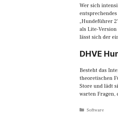
Wer sich intens
entsprechendes 
„Hundeführer 2“
als Lite-Versio
lässt sich der e
DHVE Hun
Besteht das Int
theoretischen F
Store und lädt 
warten Fragen,
Kategorien
Software