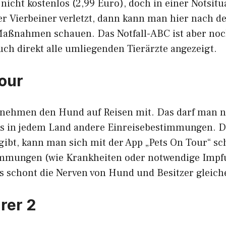
 nicht kostenlos (2,99 Euro), doch in einer Notsitu
er Vierbeiner verletzt, dann kann man hier nach d
Maßnahmen schauen. Das Notfall-ABC ist aber noch 
ch direkt alle umliegenden Tierärzte angezeigt.
our
nehmen den Hund auf Reisen mit. Das darf man na
 es in jedem Land andere Einreisebestimmungen. D
gibt, kann man sich mit der App „Pets On Tour“ sc
immungen (wie Krankheiten oder notwendige Impf
s schont die Nerven von Hund und Besitzer gleic
rer 2