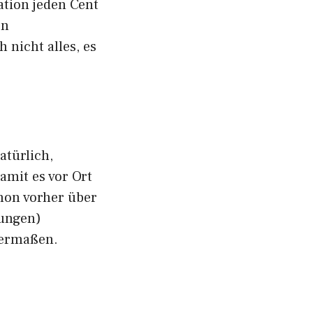
ation jeden Cent
en
nicht alles, es
türlich,
amit es vor Ort
hon vorher über
ungen)
hermaßen.