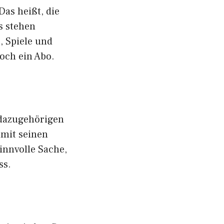
as heißt, die
s stehen
 Spiele und
doch ein Abo.
 dazugehörigen
amit seinen
innvolle Sache,
ss.