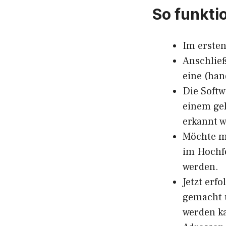
So funkti
Im ersten
Anschlie
eine (han
Die Softw
einem gel
erkannt 
Möchte m
im Hochfo
werden.
Jetzt erf
gemacht u
werden ka