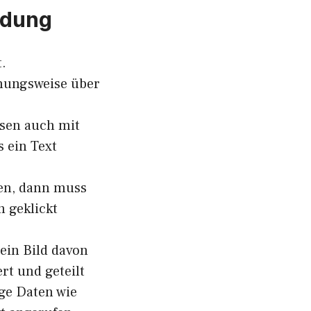
ndung
.
hungsweise über
esen auch mit
 ein Text
en, dann muss
 geklickt
ein Bild davon
rt und geteilt
ge Daten wie