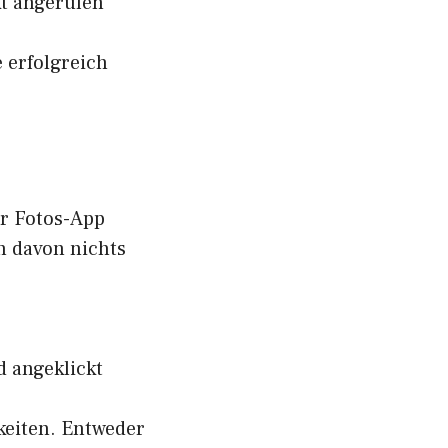
t angerufen
 erfolgreich
er Fotos-App
n davon nichts
 angeklickt
hkeiten. Entweder