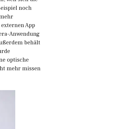
eispiel noch
 mehr
 externen App
amera-Anwendung
 außerdem behält
rde
ine optische
cht mehr missen