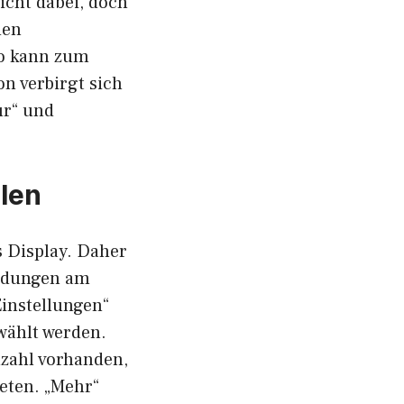
icht dabei, doch
den
So kann zum
on verbirgt sich
ur“ und
len
s Display. Daher
endungen am
instellungen“
wählt werden.
nzahl vorhanden,
reten. „Mehr“