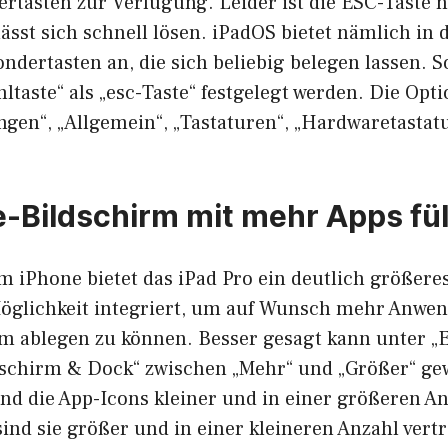
rtasten zur Verfügung. Leider ist die ESC-Taste n
ässt sich schnell lösen. iPadOS bietet nämlich in 
ndertasten an, die sich beliebig belegen lassen. 
hltaste“ als „esc-Taste“ festgelegt werden. Die Opti
ngen“, „Allgemein“, „Tastaturen“, „Hardwaretastat
Bildschirm mit mehr Apps fül
m iPhone bietet das iPad Pro ein deutlich größere
Möglichkeit integriert, um auf Wunsch mehr Anw
 ablegen zu können. Besser gesagt kann unter „E
schirm & Dock“ zwischen „Mehr“ und „Größer“ ge
ind die App-Icons kleiner und in einer größeren A
sind sie größer und in einer kleineren Anzahl vert