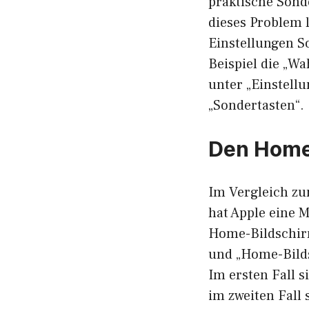
praktische Sonde
dieses Problem l
Einstellungen So
Beispiel die „Wa
unter „Einstellu
„Sondertasten“.
Den Home-
Im Vergleich zu
hat Apple eine 
Home-Bildschirm
und „Home-Bild
Im ersten Fall s
im zweiten Fall 