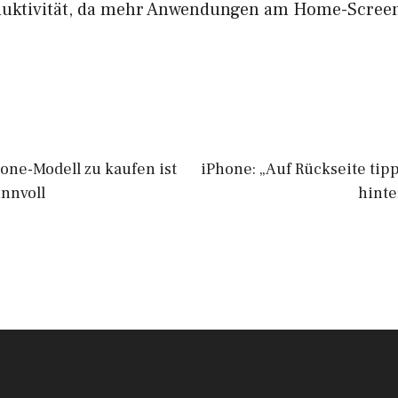
oduktivität, da mehr Anwendungen am Home-Screen
hone-Modell zu kaufen ist
iPhone: „Auf Rückseite tipp
innvoll
hinte