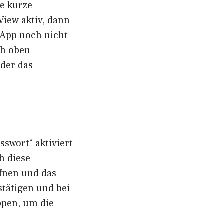
ne kurze
View aktiv, dann
l-App noch nicht
ch oben
oder das
n
sswort“ aktiviert
h diese
fnen und das
stätigen und bei
ppen, um die