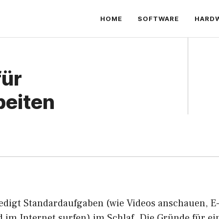
HOME
SOFTWARE
HARD
für
beiten
ledigt Standardaufgaben (wie Videos anschauen, E
 im Internet surfen) im Schlaf. Die Gründe für ei