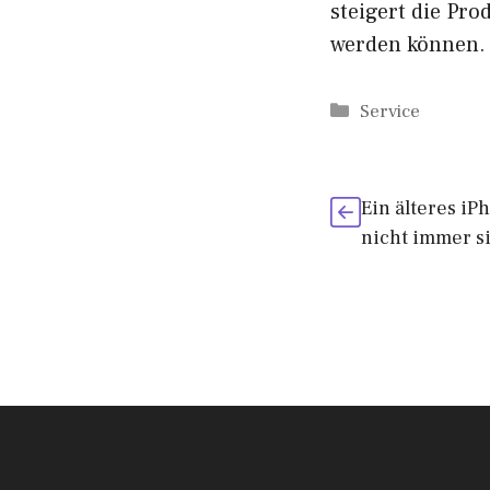
steigert die Pr
werden können.
Kategorien
Service
Ein älteres iP
nicht immer s