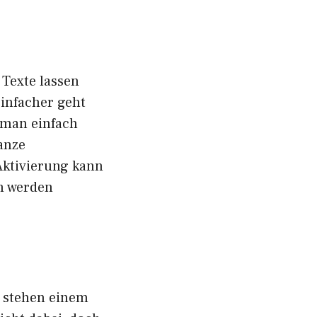
 Texte lassen
einfacher geht
 man einfach
anze
Aktivierung kann
n werden
n stehen einem