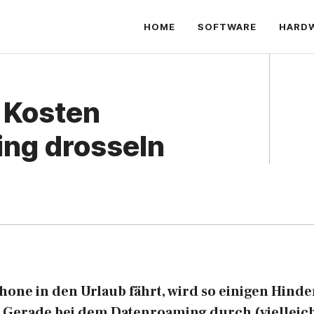
HOME
SOFTWARE
HARD
: Kosten
ng drosseln
hone in den Urlaub fährt, wird so einigen Hinde
n. Gerade bei dem Datenroaming durch (vielleic