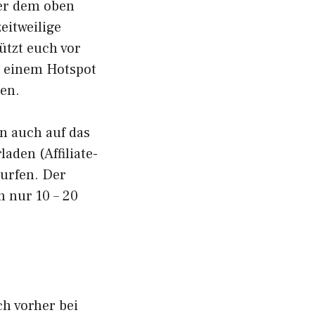
ter dem oben
eitweilige
ützt euch vor
h einem Hotspot
zen.
nn auch auf das
rladen
(Affiliate-
surfen. Der
 nur 10 – 20
ch vorher bei