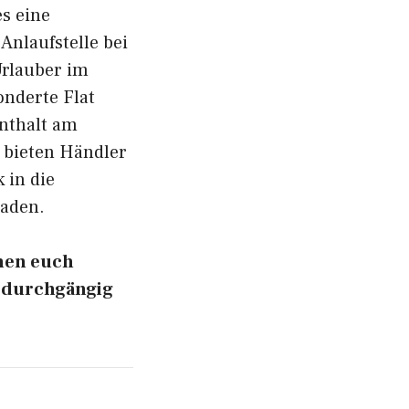
s eine
 Anlaufstelle bei
Urlauber im
onderte Flat
enthalt am
 bieten Händler
 in die
haden.
chen euch
m durchgängig