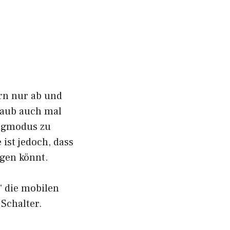
ern nur ab und
laub auch mal
lugmodus zu
 ist jedoch, dass
ngen könnt.
“ die mobilen
Schalter.