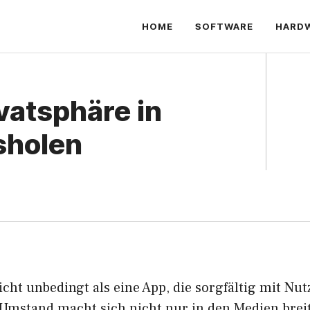
HOME
SOFTWARE
HARD
vatsphäre in
sholen
cht unbedingt als eine App, die sorgfältig mit Nu
Umstand macht sich nicht nur in den Medien breit