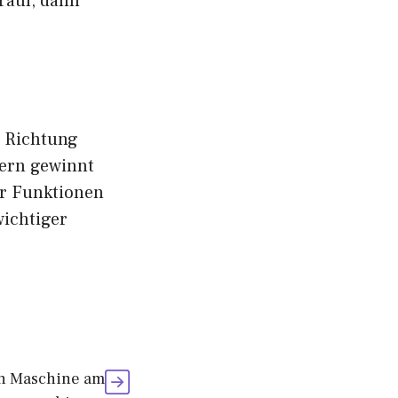
rauf, dann
e Richtung
dern gewinnt
er Funktionen
wichtiger
en Maschine am