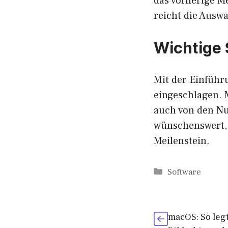
das vorherige M
reicht die Ausw
Wichtige 
Mit der Einführ
eingeschlagen. 
auch von den Nu
wünschenswert, 
Meilenstein.
Kategorien
Software
macOS: So leg