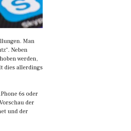
ellungen. Man
utz“. Neben
choben werden,
 dies allerdings
 iPhone 6s oder
 Vorschau der
net und der