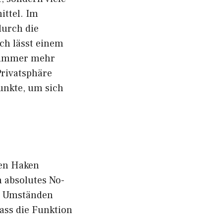
ittel. Im
durch die
ch lässt einem
a immer mehr
Privatsphäre
unkte, um sich
uen Haken
n absolutes No-
er Umständen
dass die Funktion