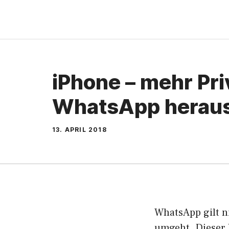
Zum
Inhalt
springen
iPhone – mehr Pri
WhatsApp herau
13. APRIL 2018
WhatsApp gilt ni
umgeht. Dieser 