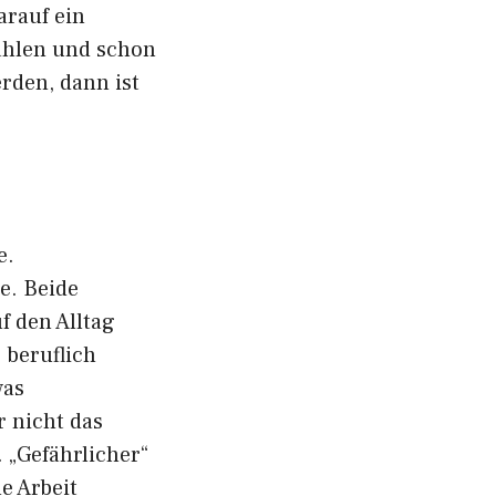
arauf ein
ählen und schon
rden, dann ist
e.
e. Beide
 den Alltag
 beruflich
was
r nicht das
 „Gefährlicher“
e Arbeit