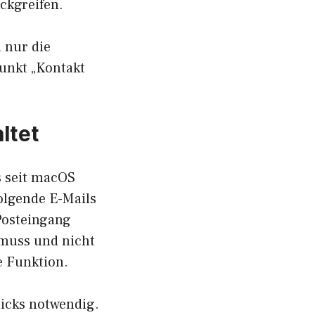
ckgreifen.
 nur die
Punkt „Kontakt
ltet
s seit macOS
olgende E-Mails
Posteingang
 muss und nicht
e Funktion.
icks notwendig.