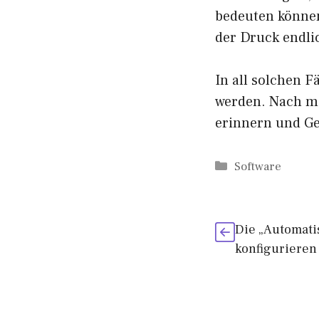
bedeuten können
der Druck endlic
In all solchen 
werden. Nach m
erinnern und G
Kategorien
Software
Die „Automati
konfigurieren