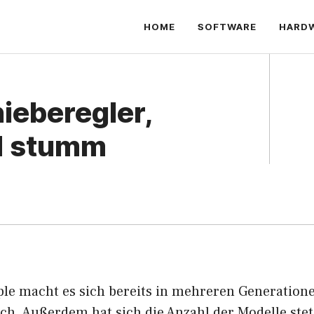
HOME
SOFTWARE
HARD
ieberegler,
ad stumm
ple macht es sich bereits in mehreren Generation
h. Außerdem hat sich die Anzahl der Modelle stet