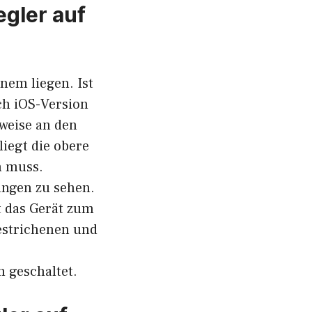
egler auf
nem liegen. Ist
ch iOS-Version
sweise an den
iegt die obere
n muss.
ungen zu sehen.
t das Gerät zum
gestrichenen und
m geschaltet.