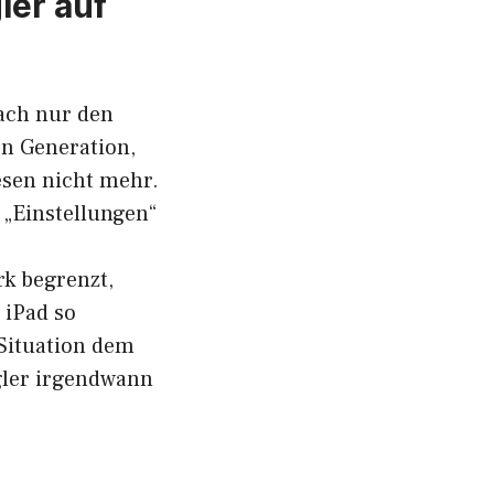
ler auf
fach nur den
en Generation,
esen nicht mehr.
 „Einstellungen“
rk begrenzt,
 iPad so
 Situation dem
egler irgendwann