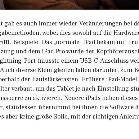
it gab es auch immer wieder Veränderungen bei d
gabemethoden, wobei dies sowohl auf die Hardware
rifft. Beispiele: Das „normale“ iPad bekam mit Frü
tzung und dem iPad Pro wurde der Kopfhöreransc
ightning-Port (musste einem USB-C-Anschluss we
ch diverse Kleinigkeiten fallen darunter, zum Be
berhalb der Lautstärketasten. Frühere iPad-Model
lter verbaut, um das Tablet je nach Einstellung s
nssperre zu aktivieren. Neuere iPads haben dieses
, stattdessen übernimmt bei ihnen die Software d
s aber keine große Rolle, mit der richtigen Anleit