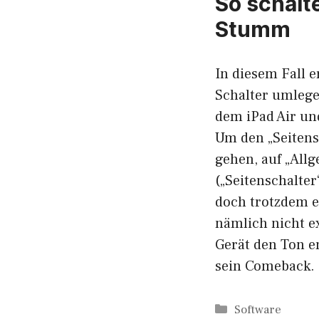
So schalt
Stumm
In diesem Fall e
Schalter umlegen
dem iPad Air un
Um den „Seitens
gehen, auf „All
(„Seitenschalter
doch trotzdem er
nämlich nicht e
Gerät den Ton en
sein Comeback.
Kategorien
Software