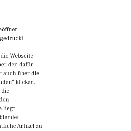
eöffnet.
sgedruckt
 die Webseite
ber den dafür
r auch über die
nden“ klicken.
 die
rden.
 liegt
 blendet
liche Artikel zu