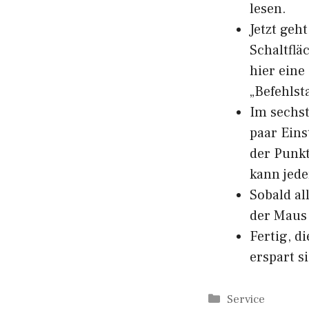
lesen.
Jetzt geh
Schaltflä
hier eine
„Befehlst
Im sechst
paar Eins
der Punkt
kann jede
Sobald al
der Maus 
Fertig, d
erspart s
Kategorien
Service