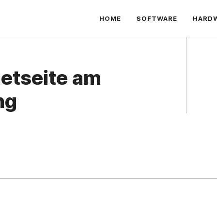
HOME
SOFTWARE
HARD
netseite am
ng