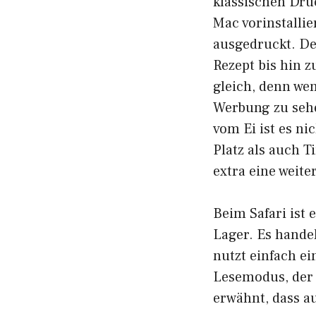
klassischen Druc
Mac vorinstallie
ausgedruckt. De
Rezept bis hin z
gleich, denn wen
Werbung zu sehe
vom Ei ist es n
Platz als auch T
extra eine weit
Beim Safari ist 
Lager. Es hande
nutzt einfach e
Lesemodus, der s
erwähnt, dass a