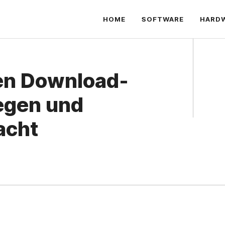
HOME
SOFTWARE
HARD
uen Download-
legen und
acht