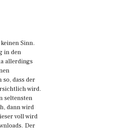
 keinen Sinn.
g in den
 allerdings
inen
 so, dass der
sichtlich wird.
n seltensten
ch, dann wird
eser voll wird
ownloads. Der