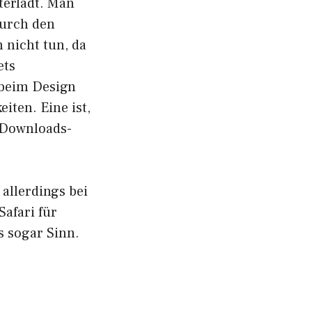
terlädt. Man
durch den
 nicht tun, da
ets
 beim Design
ten. Eine ist,
 Downloads-
 allerdings bei
afari für
s sogar Sinn.