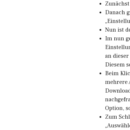
Zunächst 
Danach ge
„Einstell
Nun ist d
Im nun ge
Einstellu
an dieser
Diesem s
Beim Klic
mehrere 
Download 
nachgefra
Option, s
Zum Schl
„Auswähle