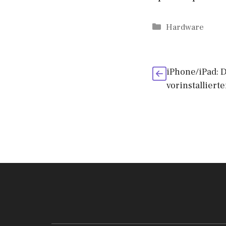
Kategorien
Hardware
iPhone/iPad: D
vorinstallier