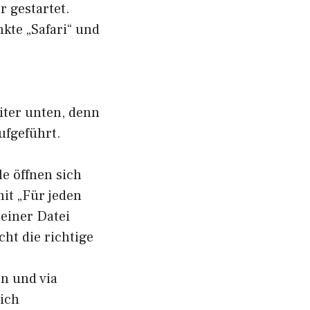
 gestartet.
kte „Safari“ und
iter unten, denn
ufgeführt.
le öffnen sich
it „Für jeden
einer Datei
cht die richtige
n und via
eich