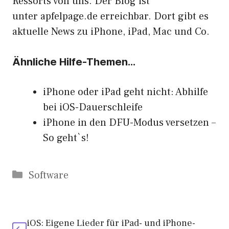
Ressorts von uns. Der Blog ist
unter
apfelpage.de
erreichbar. Dort gibt es
aktuelle News zu iPhone, iPad, Mac und Co.
Ähnliche Hilfe-Themen…
iPhone oder iPad geht nicht: Abhilfe
bei iOS-Dauerschleife
iPhone in den DFU-Modus versetzen –
So geht`s!
Kategorien
Software
iOS: Eigene Lieder für iPad- und iPhone-