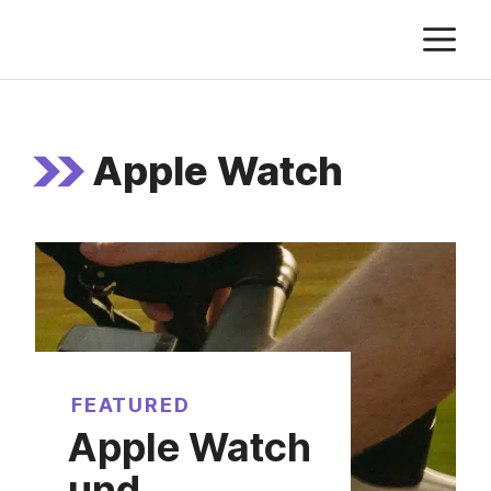
Zum
M
Inhalt
springen
Apple Watch
FEATURED
Apple Watch
und